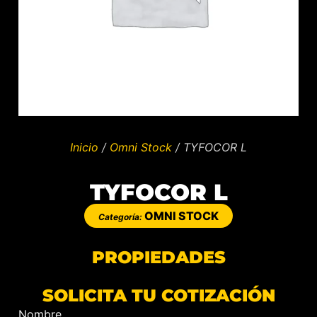
Inicio
/
Omni Stock
/ TYFOCOR L
TYFOCOR L
OMNI STOCK
Categoría:
PROPIEDADES
SOLICITA TU COTIZACIÓN
Nombre