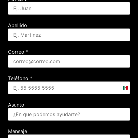
Apellido
Correo
*
Teléfono
*
Mexic
+52
Asunto
Mensaje