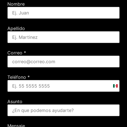
Nombre
Apellido
Correo
*
Teléfono
*
Mexic
+52
Asunto
Mensaje