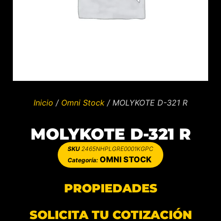
Inicio
/
Omni Stock
/ MOLYKOTE D-321 R
MOLYKOTE D-321 R
SKU
2465NHPLGRE0001KGPC
OMNI STOCK
Categoría:
PROPIEDADES
SOLICITA TU COTIZACIÓN