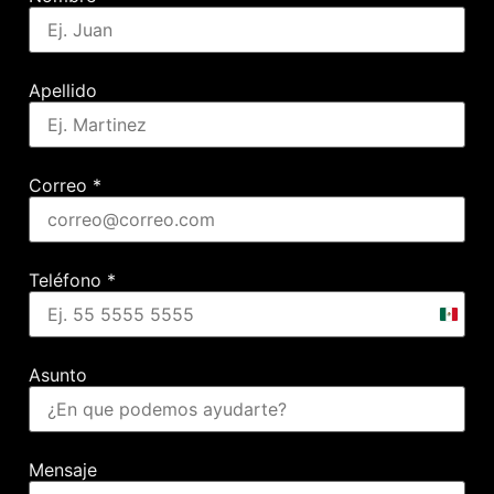
Apellido
Correo
*
Teléfono
*
Mexic
+52
Asunto
Mensaje