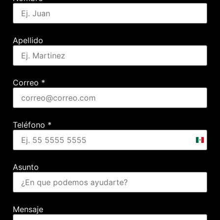
Apellido
Correo
*
Teléfono
*
Mexic
+52
Asunto
Mensaje