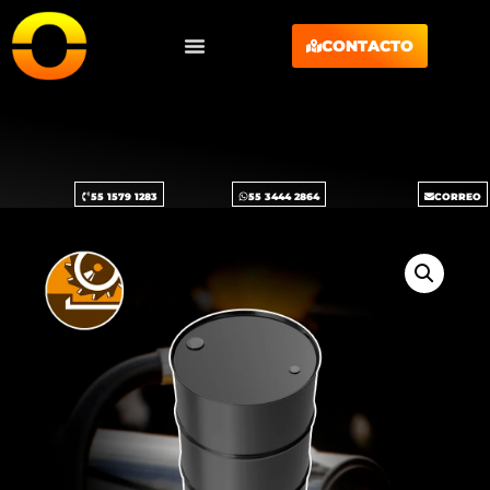
CONTACTO
55 1579 1283
55 3444 2864
CORREO