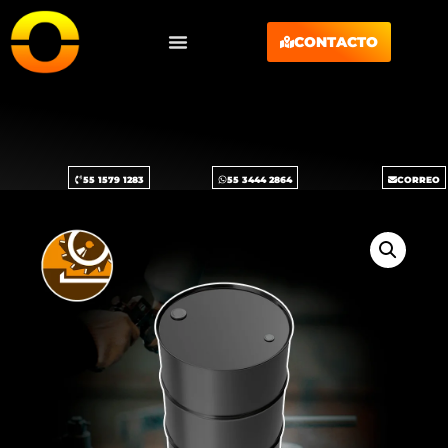
CONTACTO
55 1579 1283
55 3444 2864
CORREO