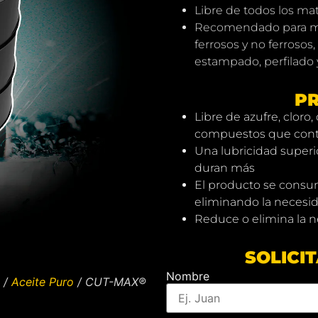
Libre de todos los mat
Recomendado para mec
ferrosos y no ferrosos,
estampado, perfilado 
P
Libre de azufre, cloro,
compuestos que cont
Una lubricidad superio
duran más
El producto se consu
eliminando la necesid
Reduce o elimina la n
SOLICI
Nombre
/
Aceite Puro
/ CUT-MAX®