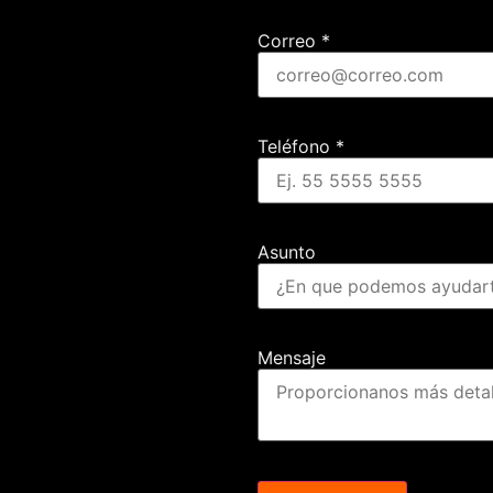
Correo
*
Teléfono
*
Asunto
Mensaje