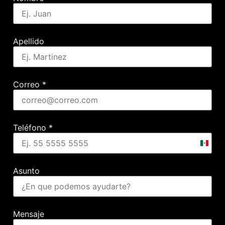
Apellido
Correo
*
Teléfono
*
Mexic
+52
Asunto
Mensaje